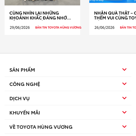
CÙNG NHÌN LẠI NHỮNG
NHẬN QUÀ THẬT – 
KHOẢNH KHẮC ĐÁNG NHỚ
THÊM VUI CÙNG TO
CỦA TOYOTA HÙNG VƯƠNG TẠI
HÙNG VƯƠNG!
VIETBUILD 2026
29/06/2026
26/06/2026
BẢN TIN TOYOTA HÙNG VƯƠNG
BẢN TIN 
SẢN PHẨM
CÔNG NGHỆ
Sedan
DỊCH VỤ
Hybrid
Hatchback
KHUYẾN MÃI
Dịch vụ bảo dưỡng
TSS
SUV
VỀ TOYOTA HÙNG VƯƠNG
Sản phẩm
Dịch vụ sau bán hàng
TNGA
Đa dụng