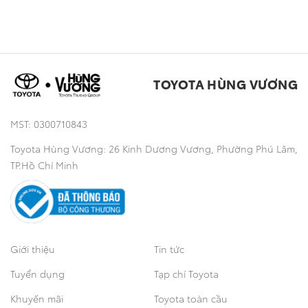
Tuyển dụng
Khuyến mãi
Sản phẩm chính hãng
Bán tải
Toyota Hùng Vương
Thông tin khác
TOYOTA HÙNG VƯƠNG
Công nghệ
MST: 0300710843
Toyota Hùng Vương: 26 Kinh Dương Vương, Phường Phú Lâm,
TP.Hồ Chí Minh
Giới thiệu
Tin tức
Tuyển dụng
Tạp chí Toyota
Khuyến mãi
Toyota toàn cầu