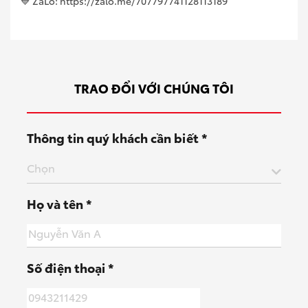
💙 ZaLo: https://zalo.me/707797741128113189
TRAO ĐỔI VỚI CHÚNG TÔI
Thông tin quý khách cần biết *
Chọn
Họ và tên *
Số điện thoại *