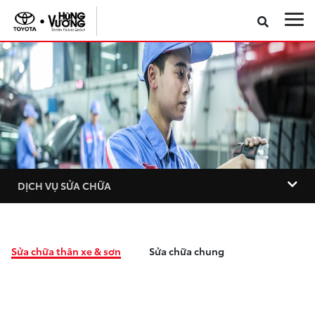
Sản phẩm
Dịch vụ
Phụ kiện đại lý
Khuyến mãi
DỊCH VỤ SỬA CHỮA
Giới thiệu
Sửa chữa thân xe & sơn
Sửa chữa chung
Khám phá Toyota Raize
VR Showroom
Toyota toàn cầu