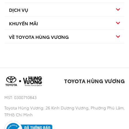
DỊCH VỤ
Hybrid
Hatchback
KHUYẾN MÃI
Dịch vụ bảo dưỡng
TSS
SUV
VỀ TOYOTA HÙNG VƯƠNG
Sản phẩm
Dịch vụ sau bán hàng
TNGA
Đa dụng
Tuyển dụng
Khuyến mãi
Sản phẩm chính hãng
Bán tải
Toyota Hùng Vương
Thông tin khác
TOYOTA HÙNG VƯƠNG
Công nghệ
MST: 0300710843
Toyota Hùng Vương: 26 Kinh Dương Vương, Phường Phú Lâm,
TP.Hồ Chí Minh