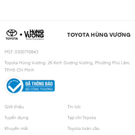
Thông tin dịch vụ
Tuyển dụng
Khuyến mãi
Sản phẩm chính hãng
Bán tải
- Tên xe:
- Thời gian:
Toyota Hùng Vương
Thông tin khác
Nhân viên tư vấn bán hàng sẽ liên hệ với Quý khách để xác
nhận lịch hẹn trong thời gian sớm nhất. Xin trân trọng cảm
TOYOTA HÙNG VƯƠNG
Công nghệ
ơn!
Mẫu xe đã chọn:
MST: 0300710843
Toyota Hùng Vương: 26 Kinh Dương Vương, Phường Phú Lâm,
TP.Hồ Chí Minh
Giới thiệu
Tin tức
WIGO mt 5
Tuyển dụng
Tạp chí Toyota
Khuyến mãi
Toyota toàn cầu