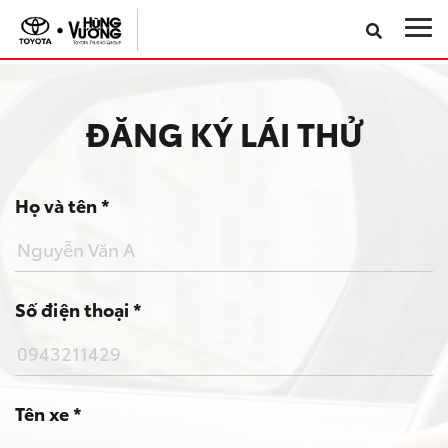
Sản phẩm
ĐĂNG KÝ LÁI THỬ
Dịch vụ
Phụ kiện đại lý
Họ và tên *
Khuyến mãi
Số điện thoại *
Giới thiệu
Khám phá Toyota Raize
VR Showroom
Tên xe *
Toyota toàn cầu