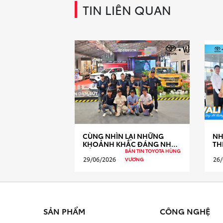
TIN LIÊN QUAN
CÙNG NHÌN LẠI NHỮNG
NH
KHOẢNH KHẮC ĐÁNG NHỚ
TH
CỦA TOYOTA HÙNG VƯƠNG
HÙ
BẢN TIN TOYOTA HÙNG
TẠI VIETBUILD 2026
29/06/2026
26/
VƯƠNG
SẢN PHẨM
CÔNG NGHỆ