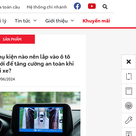
a toàn cầu
Hệ thống chi nhánh
 lý
Tin tức
Giới thiệu
Khuyến mãi
SẢN PHẨM
hụ kiện nào nên lắp vào ô tô
ới để tăng cường an toàn khi
i xe?
/06/2024