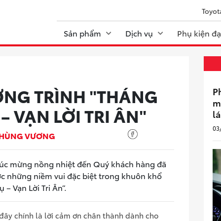
Toyot
Sản phẩm
Dịch vụ
Phụ kiện đại
ƠNG TRÌNH "THÁNG
P
m
– VẠN LỜI TRI ÂN"
lá
03
A HÙNG VƯƠNG
chúc mừng nồng nhiệt đến Quý khách hàng đã
 những niềm vui đặc biệt trong khuôn khổ
– Vạn Lời Tri Ân”.
 đây chính là lời cảm ơn chân thành dành cho