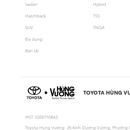
Sedan
Hybrid
Hatchback
TSS
SUV
TNGA
Đa dụng
Bán tải
TOYOTA HÙNG V
MST: 0300710843
Toyota Hùng Vương: 26 Kinh Dương Vương, Phường 