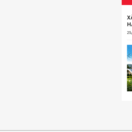
X
H
25