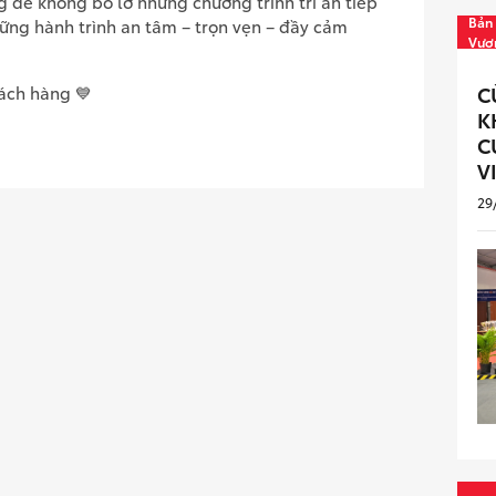
 để không bỏ lỡ những chương trình tri ân tiếp
Bản 
hững hành trình an tâm – trọn vẹn – đầy cảm
Vươ
C
ách hàng 💙
K
C
V
29