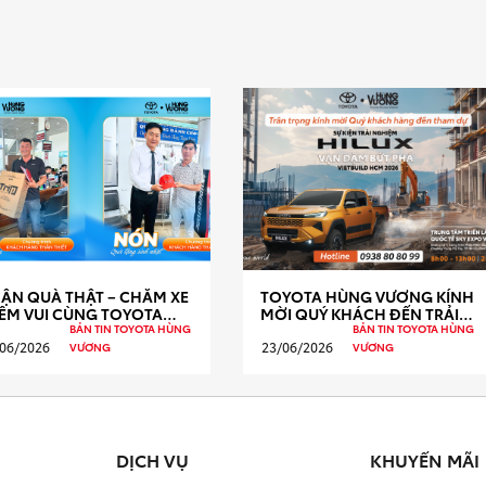
ẬN QUÀ THẬT – CHĂM XE
TOYOTA HÙNG VƯƠNG KÍNH
ÊM VUI CÙNG TOYOTA
MỜI QUÝ KHÁCH ĐẾN TRẢI
NG VƯƠNG!
NGHIỆM HILUX TẠI VIETBUILD
BẢN TIN TOYOTA HÙNG
BẢN TIN TOYOTA HÙNG
2026
06/2026
23/06/2026
VƯƠNG
VƯƠNG
DỊCH VỤ
KHUYẾN MÃI