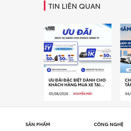
TIN LIÊN QUAN
ƯU ĐÃI ĐẶC BIỆT DÀNH CHO
CH
KHÁCH HÀNG MUA XE TẠI
TÂ
TOYOTA HÙNG VƯƠNG
05/08/2026
04/
KHUYẾN MÃI
SẢN PHẨM
CÔNG NGHỆ