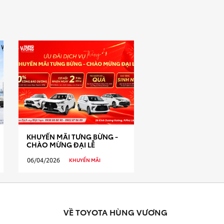
KHUYẾN MÃI TƯNG BỪNG -
CHÀO MỪNG ĐẠI LỄ
06/04/2026
KHUYẾN MÃI
VỀ TOYOTA HÙNG VƯƠNG