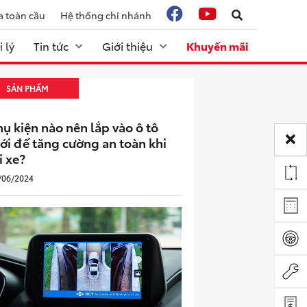
a toàn cầu
Hệ thống chi nhánh
 lý
Tin tức
Giới thiệu
Khuyến mãi
SẢN PHẨM
hụ kiện nào nên lắp vào ô tô
ới để tăng cường an toàn khi
i xe?
/06/2024