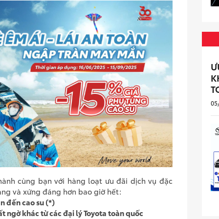
Ư
K
T
05
ành cùng bạn với hàng loạt ưu đãi dịch vụ đặc
dàng và xứng đáng hơn bao giờ hết:
n đến cao su (*)
t ngờ khác từ các đại lý Toyota toàn quốc