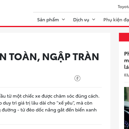
Toyot
Sản phẩm
Dịch vụ
Phụ kiện đại
 AN TOÀN, NGẬP TRÀN
P
m
lá
03
đầu từ một chiếc xe được chăm sóc đúng cách.
duy trì giá trị lâu dài cho “xế yêu”, mà còn
g đường - từ đèo dốc nắng gắt đến biển xanh