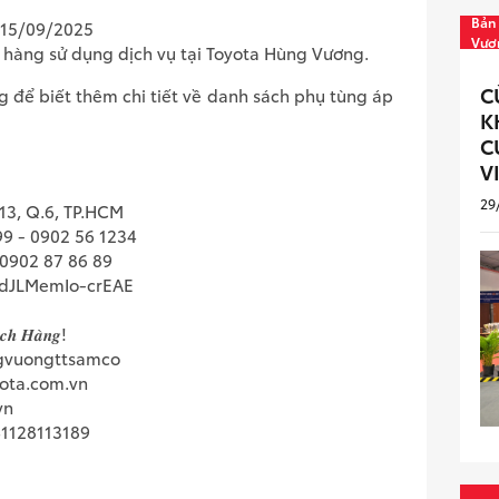
Bản 
 15/09/2025
Vươ
 hàng sử dụng dịch vụ tại Toyota Hùng Vương.
C
g để biết thêm chi tiết về danh sách phụ tùng áp
K
C
V
29
.13, Q.6, TP.HCM
99 - 0902 56 1234
 0902 87 86 89
/CdJLMemIo-crEAE
́𝒄𝒉 𝑯𝒂̀𝒏𝒈!
ungvuongttsamco
yota.com.vn
vn
41128113189