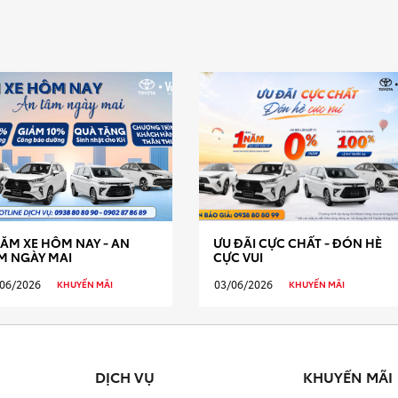
ĂM XE HÔM NAY - AN
ƯU ĐÃI CỰC CHẤT - ĐÓN HÈ
M NGÀY MAI
CỰC VUI
06/2026
03/06/2026
KHUYẾN MÃI
KHUYẾN MÃI
DỊCH VỤ
KHUYẾN MÃI