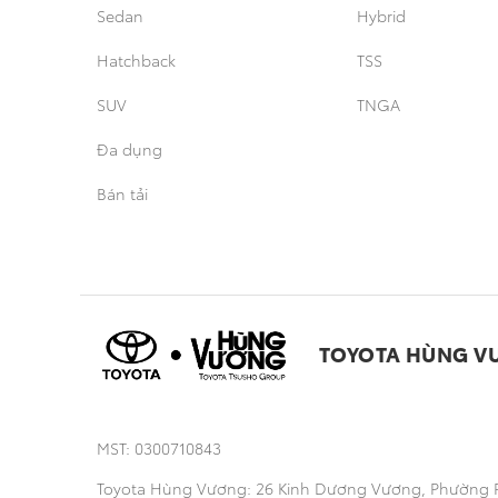
Sedan
Hybrid
Hatchback
TSS
SUV
TNGA
Đa dụng
Bán tải
TOYOTA HÙNG V
MST: 0300710843
Toyota Hùng Vương: 26 Kinh Dương Vương, Phường 