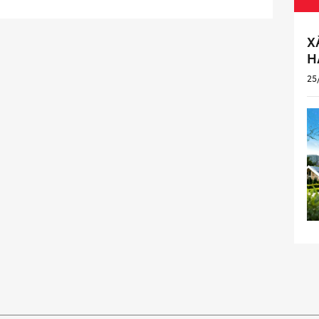
X
H
25