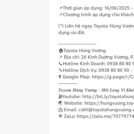
📌Thời gian áp dụng: 16/06/2025 -
📌Chương trình áp dụng cho khách
(*) Liên hệ ngay Toyota Hùng Vươn
dụng ưu đãi.
————————
🏠Toyota Hùng Vương
📌 Địa chỉ: 26 Kinh Dương Vương, P
📞Hotline Kinh Doanh: 0938 80 80 
🔧Hotline Dịch Vụ: 0938 80 80 90 -
❣️ Google Map: https://g.page/r
————
𝑻𝒐𝒚𝒐𝒕𝒂 𝑯𝒖̀𝒏𝒈 𝑽𝒖̛𝒐̛𝒏𝒈 - 𝑯𝒆̂́𝒕 𝑳𝒐̀𝒏𝒈 𝑽𝒊̀ 𝑲𝒉
🎬Youtube: http://bit.ly/toyotah
🌏 Website: https://hungvuong.to
📩 Email: cskh@toyotahungvuong.
💙 ZaLo: https://zalo.me/7077977