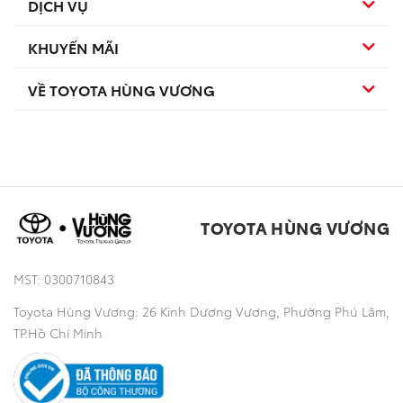
DỊCH VỤ
Hybrid
Hatchback
KHUYẾN MÃI
Dịch vụ bảo dưỡng
TSS
SUV
VỀ TOYOTA HÙNG VƯƠNG
Sản phẩm
Dịch vụ sau bán hàng
TNGA
Đa dụng
Tuyển dụng
Khuyến mãi
Sản phẩm chính hãng
Bán tải
Toyota Hùng Vương
Thông tin khác
TOYOTA HÙNG VƯƠNG
Công nghệ
MST: 0300710843
Toyota Hùng Vương: 26 Kinh Dương Vương, Phường Phú Lâm,
TP.Hồ Chí Minh