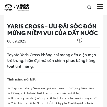
Sản phẩm
YARIS CROSS - ƯU ĐÃI SỐC ĐÓN
MỪNG NIỀM VUI CỦA ĐẤT NƯỚC
Dịch vụ
08.09.2025
Phụ kiện đại lý
Toyota Yaris Cross không chỉ mang đến diện mạo
trẻ trung, hiện đại mà còn chinh phục bằng hàng
Khuyến mãi
loạt tính năng:
Giới thiệu
Tính năng nổi bật
Khám phá Toyota Raize
🔹 Toyota Safety Sense – gói an toàn chủ động tiên tiến
🔹 Động cơ Hybrid tiết kiệm nhiên liệu vượt trội
VR Showroom
🔹 Khoang hành lý rộng rãi & linh hoạt cho mọi chuyến đi
Toyota toàn cầu
🔹Màn hình giải trí 9 inch hỗ trợ Apple CarPlay/Android