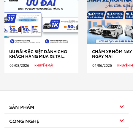
ƯU ĐÃI ĐẶC BIỆT DÀNH CHO
CHĂM XE HÔM NAY 
KHÁCH HÀNG MUA XE TẠI
NGÀY MAI
TOYOTA HÙNG VƯƠNG
05/08/2026
04/06/2026
KHUYẾN MÃI
KHUYẾN M
SẢN PHẨM
CÔNG NGHỆ
Sedan